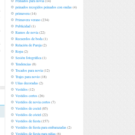
Peinados para novia
(14)
peinados recogidos peinados con ondas
(4)
s
primavera
(14)
o
Primavera verano
(234)
n
Publicidad
(1)
s
Ramos de novia
(22)
Recuerdos de boda
(1)
s
Relación de Pareja
(2)
s
Ropa
(2)
Sesión fotográfica
(1)
Tendencias
(8)
Tocados para novia
(12)
Trajes para novio
(18)
Uñas decoradas
(2)
Vestidos
(12)
Vestidos cortos
(26)
Vestidos de novia cortos
(7)
Vestidos de coctel
(85)
Vestidos de cóctel
(22)
Vestidos de fiesta
(157)
Vestidos de fiesta para embarazadas
(2)
Vestidos de fiesta para niñas
(6)