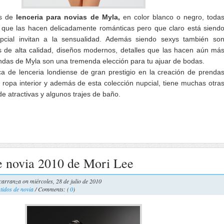
as de
lenceria para novias de Myla,
en color blanco o negro, toda
s que las hacen delicadamente románticas pero que claro está siend
pcial invitan a la sensualidad. Además siendo sexys también so
 de alta calidad, diseños modernos, detalles que las hacen aún má
rendas de Myla son una tremenda elección para tu ajuar de bodas.
 de lenceria londiense de gran prestigio en la creación de prenda
opa interior y además de esta colección nupcial, tiene muchas otra
de atractivas y algunos trajes de baño.
e novia 2010 de Mori Lee
carranza
on miércoles, 28 de julio de 2010
tidos de novia
/ Comments: (
0
)