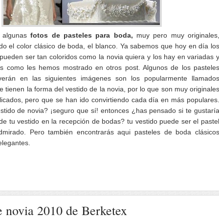
o algunas
fotos de pasteles para boda,
muy pero muy originales
do el color clásico de boda, el blanco. Ya sabemos que hoy en día lo
pueden ser tan coloridos como la novia quiera y los hay en variadas 
as como les hemos mostrado en otros post. Algunos de los pastele
erán en las siguientes imágenes son los popularmente llamado
e tienen la forma del vestido de la novia, por lo que son muy originale
licados, pero que se han ido convirtiendo cada día en más populares
stido de novia? ¡seguro que sí! entonces ¿has pensado si te gustarí
de tu vestido en la recepción de bodas? tu vestido puede ser el paste
irado. Pero también encontrarás aqui pasteles de boda clásico
legantes.
e novia 2010 de Berketex