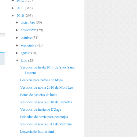
2012
(125)
►
2011
(388)
►
2010
(293)
▼
diciembre
(30)
►
noviembre
(29)
►
octubre
(31)
►
septiembre
(25)
►
agosto
(26)
►
julio
(23)
▼
Vestidos de fiesta 2011 de Yves Saint
Laurent
Lenceria para novias de Myla
Vestidos de novia 2010 de Mori Lee
Fotos de pasteles de boda
Vestidos de novia 2010 de Berketex
Vestidos de fiesta de D'Zage
Peinados de novia para pelirrojas
Vestidos de novia 2011 de Veromia
Lenceria de Intimissimi