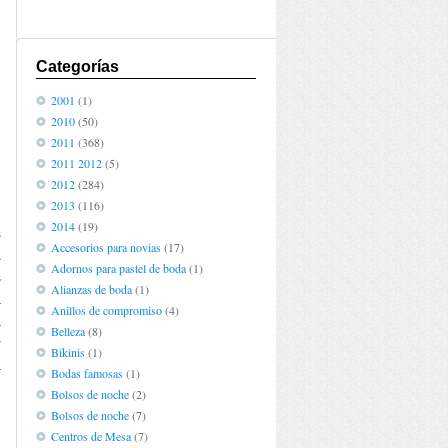
Categorías
2001
(1)
2010
(50)
2011
(368)
2011 2012
(5)
2012
(284)
2013
(116)
2014
(19)
s
Accesorios para novias
(17)
a
Adornos para pastel de boda
(1)
s
Alianzas de boda
(1)
a
Anillos de compromiso
(4)
a
Belleza
(8)
r
Bikinis
(1)
a
Bodas famosas
(1)
Bolsos de noche
(2)
Bolsos de noche
(7)
Centros de Mesa
(7)