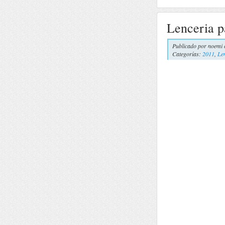
Lenceria p
Publicado por
noemi 
Categorías:
2011
,
Le