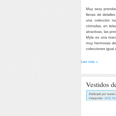
Muy sexy prend
llenas de detalle
una colección nu
cómodas, en telas
atractivas, las p
Myla es una marca
muy hermosas de r
colecciones igual 
Leer más »
Vestidos d
Publicado por
noemi 
Categorías:
2010
,
Ves