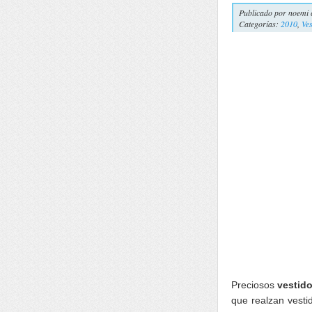
Publicado por
noemi 
Categorías:
2010
,
Ves
Preciosos
vestid
que realzan vesti