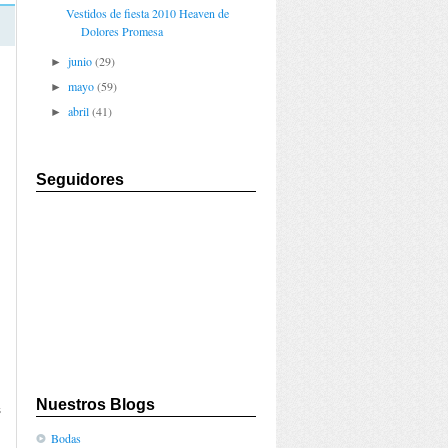
Vestidos de fiesta 2010 Heaven de
Dolores Promesa
junio
(29)
►
mayo
(59)
►
abril
(41)
►
Seguidores
Nuestros Blogs
s
n
Bodas