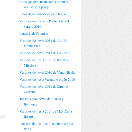
Consejos para mantener la armonía
sexual de la pareja
Fotos de decoraciones para bodas
Vestidos de fiesta de Rachel Gilbert
,
verano 2010
s
Lenceria de Promise
y
Vestidos de novia 2011 de Adolfo
s
Domínguez
s
Vestidos de novia 2011 de La Sposa
s
Vestidos de fiesta 2011 de Badgley
.
Mischka
a
Vestidos de novia 2010 de Venus Bridal
l
Vestidos de fiesta Valentino otoño 2010
s
Vestidos de novia 2011 de Simone
Carvalli
Tocados para novia de Blanco y
Belmonte
Vestidos de fiesta 2011 de Max Azria
Resort
Lenceria de Jean Paul Gaultier para La
Perla