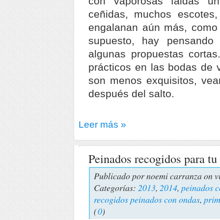
con vaporosas faldas u
ceñidas, muchos escotes,
engalanan aún más, como e
supuesto, hay pensando
algunas propuestas cortas.
prácticos en las bodas de 
son menos exquisitos, veam
después del salto.
Leer más »
Peinados recogidos para tu
Publicado por
noemi carranza
on v
Categorías:
2013
,
2014
,
peinados c
recogidos peinados con ondas
,
prim
(
0
)