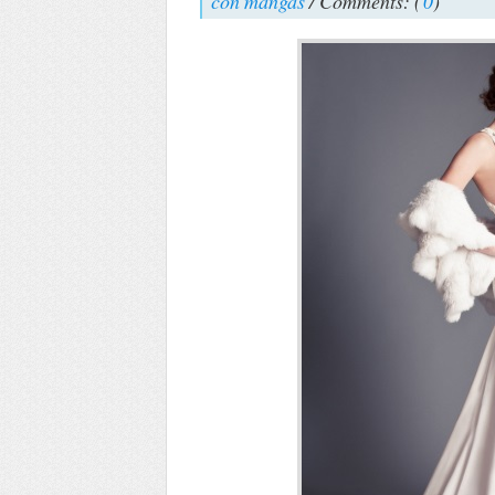
con mangas
/ Comments: (
0
)