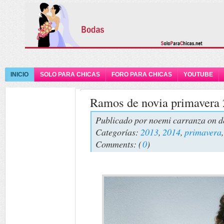
INICIO
SOLO PARA CHICAS
FORO PARA CHICAS
YOUTUBE
Ramos de novia primavera 
Publicado por
noemi carranza
on d
Categorías:
2013
,
2014
,
primavera
Comments: (
0
)