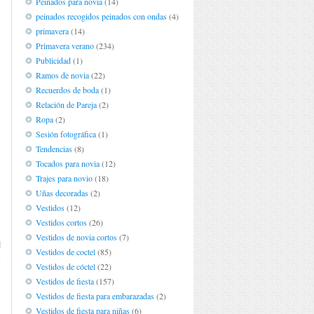
Peinados para novia
(14)
peinados recogidos peinados con ondas
(4)
primavera
(14)
Primavera verano
(234)
Publicidad
(1)
Ramos de novia
(22)
Recuerdos de boda
(1)
Relación de Pareja
(2)
Ropa
(2)
Sesión fotográfica
(1)
Tendencias
(8)
Tocados para novia
(12)
Trajes para novio
(18)
Uñas decoradas
(2)
Vestidos
(12)
Vestidos cortos
(26)
Vestidos de novia cortos
(7)
l
Vestidos de coctel
(85)
e
Vestidos de cóctel
(22)
Vestidos de fiesta
(157)
Vestidos de fiesta para embarazadas
(2)
Vestidos de fiesta para niñas
(6)