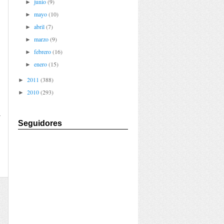
junio
(9)
►
mayo
(10)
►
abril
(7)
►
marzo
(9)
►
febrero
(16)
►
enero
(15)
►
2011
(388)
►
2010
(293)
►
a
Seguidores