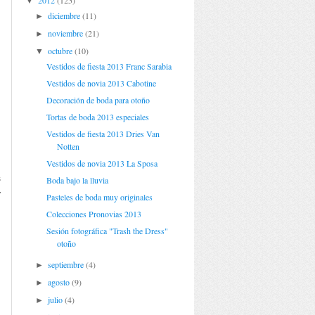
2012
(125)
▼
diciembre
(11)
►
noviembre
(21)
►
octubre
(10)
▼
Vestidos de fiesta 2013 Franc Sarabia
Vestidos de novia 2013 Cabotine
Decoración de boda para otoño
Tortas de boda 2013 especiales
Vestidos de fiesta 2013 Dries Van
Notten
n
Vestidos de novia 2013 La Sposa
s
Boda bajo la lluvia
y
Pasteles de boda muy originales
Colecciones Pronovias 2013
Sesión fotográfica "Trash the Dress"
otoño
septiembre
(4)
►
agosto
(9)
►
julio
(4)
►