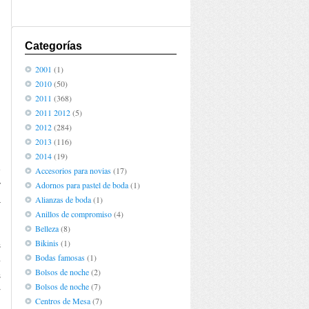
Categorías
2001
(1)
2010
(50)
2011
(368)
2011 2012
(5)
2012
(284)
2013
(116)
n
2014
(19)
e
Accesorios para novias
(17)
y
Adornos para pastel de boda
(1)
a
Alianzas de boda
(1)
Anillos de compromiso
(4)
Belleza
(8)
Bikinis
(1)
s
Bodas famosas
(1)
o
Bolsos de noche
(2)
s
Bolsos de noche
(7)
r
Centros de Mesa
(7)