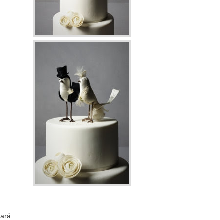
sará: