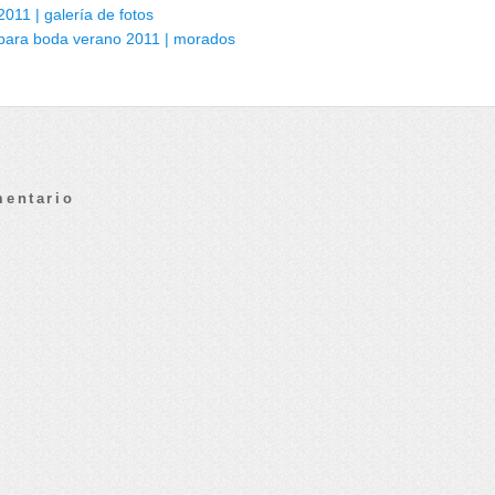
011 | galería de fotos
para boda verano 2011 | morados
mentario