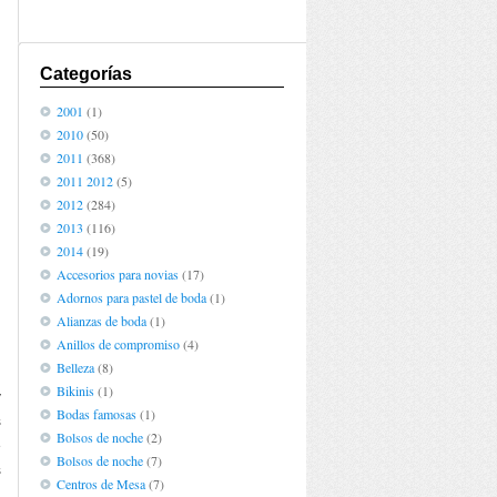
Categorías
2001
(1)
2010
(50)
2011
(368)
2011 2012
(5)
2012
(284)
2013
(116)
2014
(19)
Accesorios para novias
(17)
Adornos para pastel de boda
(1)
Alianzas de boda
(1)
Anillos de compromiso
(4)
Belleza
(8)
n
Bikinis
(1)
y
Bodas famosas
(1)
s
Bolsos de noche
(2)
e
Bolsos de noche
(7)
s
Centros de Mesa
(7)