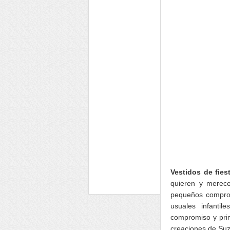
Vestidos de fie
quieren y merece
pequeños comprom
usuales infanti
compromiso y prim
creaciones de Suz