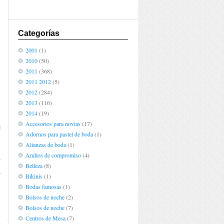
Categorías
2001
(1)
2010
(50)
2011
(368)
2011 2012
(5)
2012
(284)
2013
(116)
2014
(19)
Accesorios para novias
(17)
l
Adornos para pastel de boda
(1)
n
Alianzas de boda
(1)
n
Anillos de compromiso
(4)
r
Belleza
(8)
a
Bikinis
(1)
Bodas famosas
(1)
Bolsos de noche
(2)
e
Bolsos de noche
(7)
o
Centros de Mesa
(7)