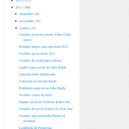
2012
(125)
►
2011
(388)
▼
diciembre
(24)
►
noviembre
(38)
►
octubre
(33)
▼
Vestidos novia en colores Fabio Gritti
Spose
Peinados largos para una boda 2012
Vestidos novia otoño 2011
Vestidos de cóctel para señoras
Anillos para novias de John Hardy
Lencería otoño Intimissimi
Colección novias Ian Stuart
Pendientes para novia John Hardy
Vestidos cortos de Next
Zapatos de fiesta Nicholas Kirkwood
Vestidos de novia Yolan Cris New Sun
Vestidos para una boda Pringle of
Scotland
Lookbook de Pronovias