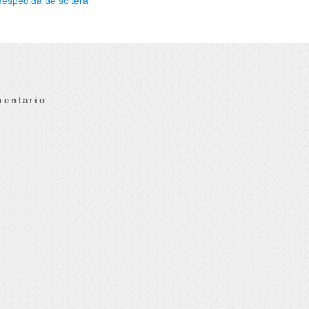
despedida de soltera
mentario