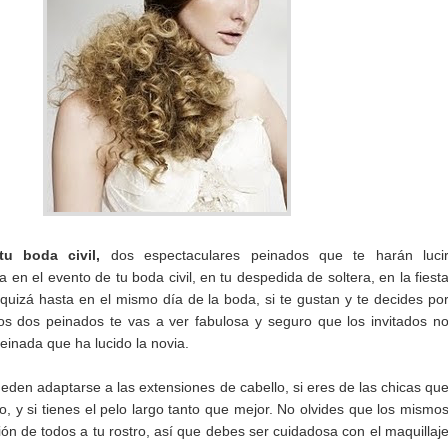
tu boda civil,
dos espectaculares peinados que te harán luci
a en el evento de tu boda civil, en tu despedida de soltera, en la fiest
uizá hasta en el mismo día de la boda, si te gustan y te decides po
os dos peinados te vas a ver fabulosa y seguro que los invitados n
peinada que ha lucido la novia.
eden adaptarse a las extensiones de cabello, si eres de las chicas qu
to, y si tienes el pelo largo tanto que mejor. No olvides que los mismo
ión de todos a tu rostro, así que debes ser cuidadosa con el maquillaj