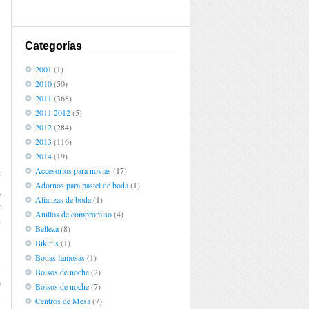
Categorías
2001
(1)
2010
(50)
2011
(368)
2011 2012
(5)
2012
(284)
2013
(116)
2014
(19)
Accesorios para novias
(17)
r
Adornos para pastel de boda
(1)
a
Alianzas de boda
(1)
r
Anillos de compromiso
(4)
o
Belleza
(8)
Bikinis
(1)
Bodas famosas
(1)
e
Bolsos de noche
(2)
s
Bolsos de noche
(7)
e
Centros de Mesa
(7)