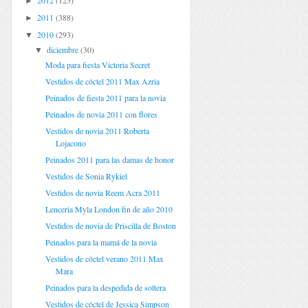
2012
(125)
►
2011
(388)
►
2010
(293)
▼
diciembre
(30)
▼
Moda para fiesta Victoria Secret
Vestidos de cóctel 2011 Max Azria
Peinados de fiesta 2011 para la novia
Peinados de novia 2011 con flores
Vestidos de novia 2011 Roberta
Lojacono
Peinados 2011 para las damas de honor
Vestidos de Sonia Rykiel
Vestidos de novia Reem Acra 2011
Lenceria Myla London fin de año 2010
Vestidos de novia de Priscilla de Boston
Peinados para la mamá de la novia
Vestidos de cóctel verano 2011 Max
Mara
Peinados para la despedida de soltera
Vestidos de cóctel de Jessica Simpson