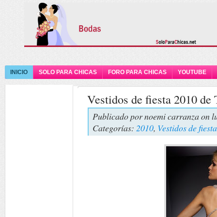
INICIO
SOLO PARA CHICAS
FORO PARA CHICAS
YOUTUBE
Vestidos de fiesta 2010 de
Publicado por
noemi carranza
on l
Categorías:
2010
,
Vestidos de fiesta