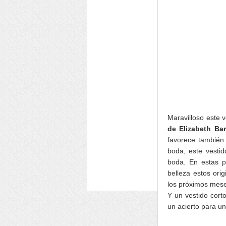
Maravilloso este 
de Elizabeth Ba
favorece también 
boda, este vestid
boda. En estas p
belleza estos or
los próximos mes
Y un vestido cort
un acierto para u