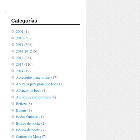
Categorías
2001
(1)
2010
(50)
2011
(368)
2011 2012
(5)
2012
(284)
2013
(116)
2014
(19)
1
Accesorios para novias
(17)
e
Adornos para pastel de boda
(1)
n
Alianzas de boda
(1)
n
Anillos de compromiso
(4)
y
Belleza
(8)
e
Bikinis
(1)
Bodas famosas
(1)
e
Bolsos de noche
(2)
Bolsos de noche
(7)
Centros de Mesa
(7)