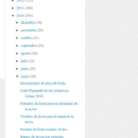
2012
(125)
►
2011
(388)
►
2010
(293)
▼
diciembre
(30)
►
noviembre
(29)
►
octubre
(31)
►
septiembre
(25)
►
agosto
(26)
►
julio
(23)
►
junio
(29)
►
mayo
(59)
▼
Decoraciones de mesa de boda
Carlo Pignatelli novias primavera
verano 2010
Peinados de fiesta para las hermanas de
la novia
Vestidos de fiesta para la mamá de la
novia
Pasteles de boda rosados | Fotos
Ramos de novia con girasoles