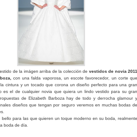
vestido de la imágen arriba de la colección de
vestidos de novia 201
rboza,
con una falda vaporosa, un escote favorecedor, un corte qu
la cintura y un tocado que corona un diseño perfecto para una gra
o es el de cualquier novia que quiera un lindo vestido para su gra
ropuestas de Elizabeth Barboza hay de todo y derrocha glamour 
iginales diseños que tengan por seguro veremos en muchas bodas d
es.
o bello para las que quieren un toque moderno en su boda, realment
na boda de día.